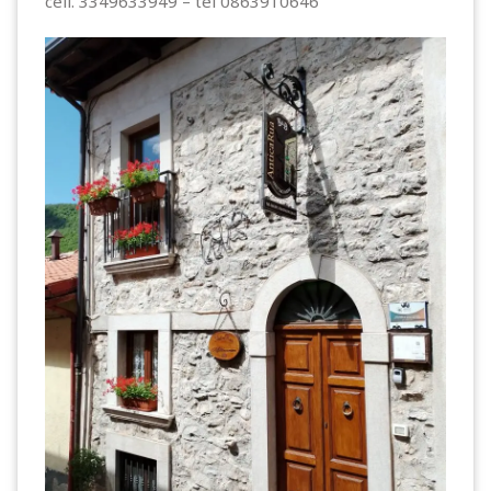
cell. 3349633949 – tel 0863910646