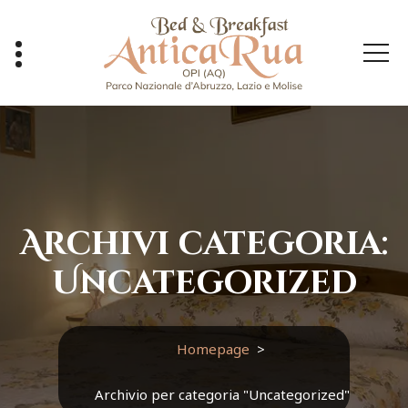
Vai
al
contenuto
Affittacamere e B&B ad Opi
Archivi categoria:
Uncategorized
Homepage
>
Archivio per categoria "Uncategorized"